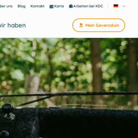
ber uns
Blog
Kontakt
Karte
Arbeiten bei KDC
ir haben
Mein Geversduin