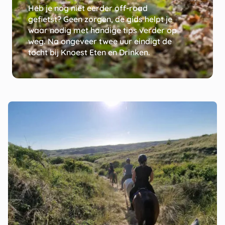
Heb je nog niet eerder off-road
gefietst? Geen zorgen, de gids helpt je
waar nodig met handige tips verder op
weg. Na ongeveer twee uur eindigt de
tocht bij Knoest Eten en Drinken.