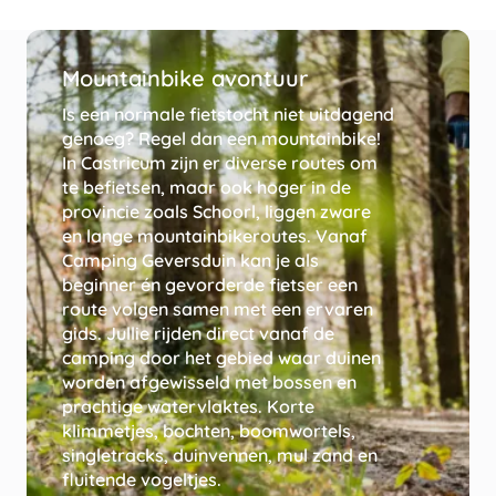
Mountainbike avontuur
Is een normale fietstocht niet uitdagend
genoeg? Regel dan een mountainbike!
In Castricum zijn er diverse routes om
te befietsen, maar ook hoger in de
provincie zoals Schoorl, liggen zware
en lange mountainbikeroutes. Vanaf
Camping Geversduin kan je als
beginner én gevorderde fietser een
route volgen samen
met een ervaren
gids
. Jullie rijden direct vanaf de
camping door het gebied waar duinen
worden afgewisseld met bossen en
prachtige watervlaktes. Korte
klimmetjes, bochten, boomwortels,
singletracks, duinvennen, mul zand en
fluitende vogeltjes.